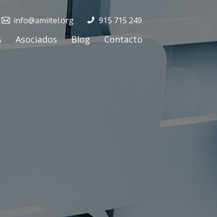
info@amiitel.org
915 715 249
s
Asociados
Blog
Contacto