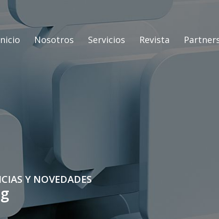
Inicio
Nosotros
Servicios
Revista
Partner
ICIAS Y NOVEDADES
og