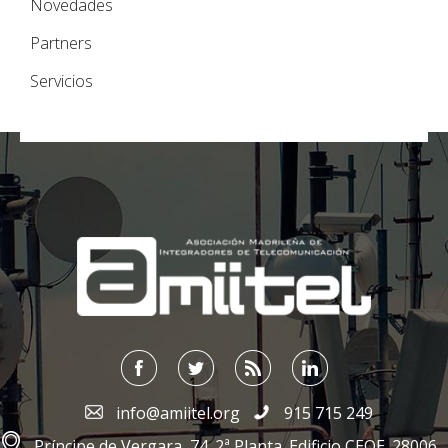
Novedades
Partners
Servicios
;
info@amiitel.org
915 715 249
Príncipe de Vergara, 74. 2ª Planta. Edificio CEOE. 28006