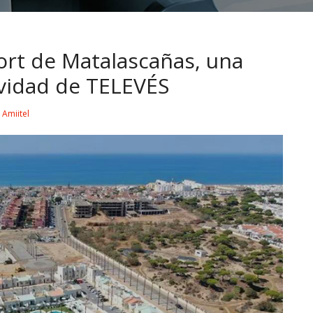
ort de Matalascañas, una
ividad de TELEVÉS
y
Amiitel