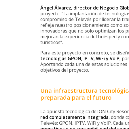
Ángel Álvarez, director de Negocio Glo
proyecto: “La implantación de tecnología
compromiso de Televés por liderar la tran
refleja nuestro posicionamiento como soc
innovadoras que no solo optimizan los pr
mejoran la experiencia del huésped y cont
turísticos”.
Para este proyecto en concreto, se diseñó
tecnologías GPON, IPTV, WiFi y VoIP
, pa
Aportando cada una de estas soluciones u
objetivos del proyecto.
Una infraestructura tecnológic
preparada para el futuro
La apuesta tecnológica del ON City Reso
red completamente integrada
, donde c
Televés: GPON, IPTV, WiFi y VoIP. Cada u
operativos y de sostenibilidad del comp