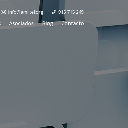
info@amiitel.org
915 715 249
s
Asociados
Blog
Contacto