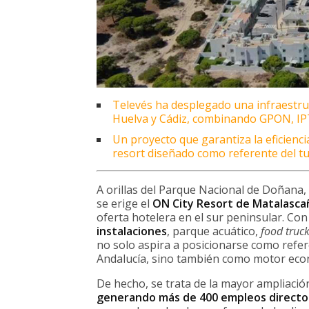
Televés ha desplegado una infraestruc
Huelva y Cádiz, combinando GPON, IPT
Un proyecto que garantiza la eficienci
resort diseñado como referente del tu
A orillas del Parque Nacional de Doñana
se erige el
ON City Resort de Matalasca
oferta hotelera en el sur peninsular. Co
instalaciones
, parque acuático,
food truc
no solo aspira a posicionarse como refere
Andalucía, sino también como motor econ
De hecho, se trata de la mayor ampliació
generando más de 400 empleos directos