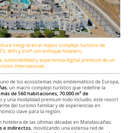
tura integral en el mayor complejo turístico de
V, WiFi y VoIP con enfoque hotelero.
a, sostenibilidad y experiencia digital premium de un
rismo internacional.
, uno de los ecosistemas más emblemáticos de Europa,
ñas
, un macro complejo turístico que redefine la
n
más de 560 habitaciones, 70.000 m² de
ks
y una modalidad premium todo incluido, este resort
nte del turismo familiar y de experiencias en
ómico clave para la región.
n hotelera de las últimas décadas en Matalascañas;
 e indirectos
, movilizando una extensa red de