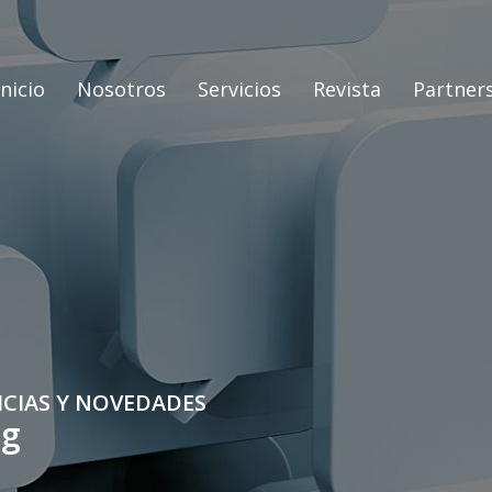
Inicio
Nosotros
Servicios
Revista
Partner
ICIAS Y NOVEDADES
og