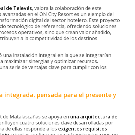
bal de Televés
, valora la colaboración de este
s avanzadas en el ON City Resort es un ejemplo del
sformación digital del sector hotelero. Este proyecto
io tecnológico de referencia, ofreciendo soluciones
ocesos operativos, sino que crean valor añadido,
ribuyen a la competitividad de los destinos
 una instalación integral en la que se integrarían
ra maximizar sinergias y optimizar recursos.
na serie de ventajas clave para cumplir con los
a integrada, pensada para el presente y
rt de Matalascañas se apoya en
una arquitectura de
onfluyen cuatro soluciones clave desarrolladas por
na de ellas responde a los
exigentes requisitos
lejo
, y juntas configuran una infraestructura que no