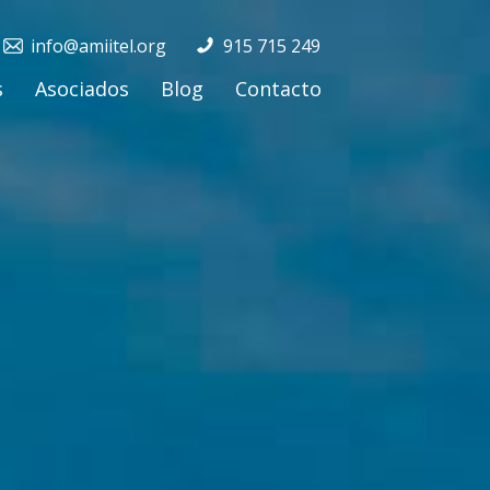
info@amiitel.org
915 715 249
s
Asociados
Blog
Contacto