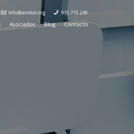
info@amiitel.org
915 715 249
s
Asociados
Blog
Contacto