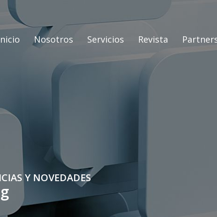
Inicio
Nosotros
Servicios
Revista
Partner
ICIAS Y NOVEDADES
og