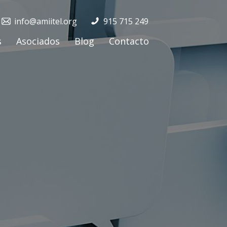
info@amiitel.org
915 715 249
s
Asociados
Blog
Contacto