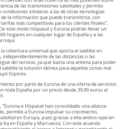
iencia de las transmisiones satelitales y permite
condiciones similares a las de otras tecnologías.
 de la información que puede transmitirse, con
arifas más competitivas para los clientes finales”,
. De este modo Hispasat y Eurona podrán llevar un
000 hogares en cualquier lugar de España y a las
rroquí.
 la cobertura universal que aporta el satélite en
, independientemente de las distancias o las
liegue del servicio, ya que basta una antena para poder
 satélite la solución idónea para aquellas zonas mal
luyó Espinós.
amiento por parte de Eurona de una oferta de servicios
en toda España por un precio desde 39,90 euros al
l.
 “Eurona e Hispasat han consolidado una alianza
ás, permite a Eurona impulsar su crecimiento,
atelital en Europa, pues gracias a ella ambos operan
a Ka en España y Marruecos. Con este acuerdo
mocratizando el acceso a Internet y garantizando el