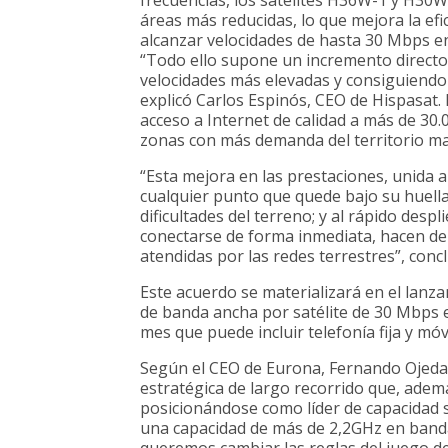
áreas más reducidas, lo que mejora la efic
alcanzar velocidades de hasta 30 Mbps en 
“Todo ello supone un incremento directo
velocidades más elevadas y consiguiendo t
explicó Carlos Espinós, CEO de Hispasat
acceso a Internet de calidad a más de 30.
zonas con más demanda del territorio ma
“Esta mejora en las prestaciones, unida a
cualquier punto que quede bajo su huella
dificultades del terreno; y al rápido desp
conectarse de forma inmediata, hacen del
atendidas por las redes terrestres”, conc
Este acuerdo se materializará en el lanz
de banda ancha por satélite de 30 Mbps 
mes que puede incluir telefonía fija y móvi
Según el CEO de Eurona, Fernando Ojeda,
estratégica de largo recorrido que, adem
posicionándose como líder de capacidad s
una capacidad de más de 2,2GHz en band
queremos cambiar las reglas del juego de