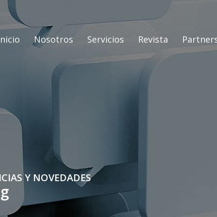
Inicio
Nosotros
Servicios
Revista
Partner
ICIAS Y NOVEDADES
og