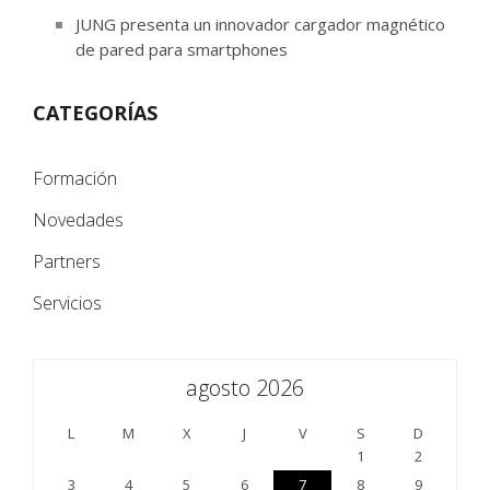
JUNG presenta un innovador cargador magnético
de pared para smartphones
CATEGORÍAS
Formación
Novedades
Partners
Servicios
agosto 2026
L
M
X
J
V
S
D
1
2
3
4
5
6
7
8
9