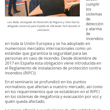
cumplir
los
sistemas
de
Luis Rada, encargado de Desarrollo de Negocio y Celia García,
detección
delegada comercial para España de LDA Audio Tech durante el
y alarma
seminario.
de
incendios
en toda la Unión Europea y se ha adoptado en
numerosos mercados internacionales como un
estándar que garantiza la seguridad para las
personas en caso de incendio. Desde diciembre de
2017 en España esta obligación viene introducida en
el Reglamento de instalaciones de protección contra
incendios (RIPCI).
En el seminario se profundizó en los puntos
normativos que afectan a nuestro mercado, así como
en los requerimientos que se establecen en el RIPCI
en los sistemas de megafonía y evacuación por voz y
quién queda afectado.