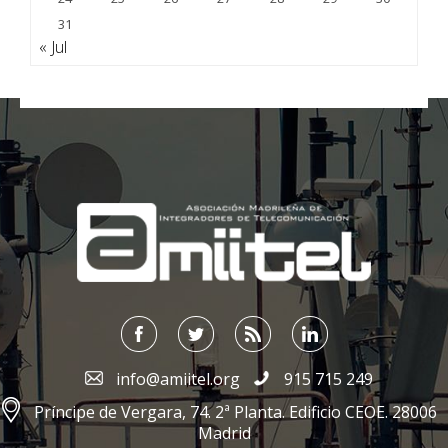
31
« Jul
;
info@amiitel.org
915 715 249
Príncipe de Vergara, 74. 2ª Planta. Edificio CEOE. 28006
Madrid