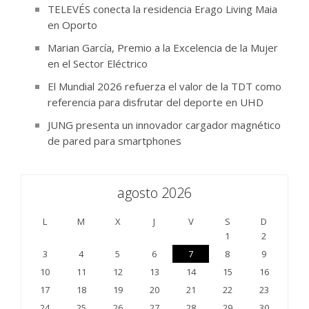
TELEVÉS conecta la residencia Erago Living Maia
en Oporto
Marian García, Premio a la Excelencia de la Mujer
en el Sector Eléctrico
El Mundial 2026 refuerza el valor de la TDT como
referencia para disfrutar del deporte en UHD
JUNG presenta un innovador cargador magnético
de pared para smartphones
agosto 2026
L
M
X
J
V
S
D
1
2
3
4
5
6
7
8
9
10
11
12
13
14
15
16
17
18
19
20
21
22
23
24
25
26
27
28
29
30