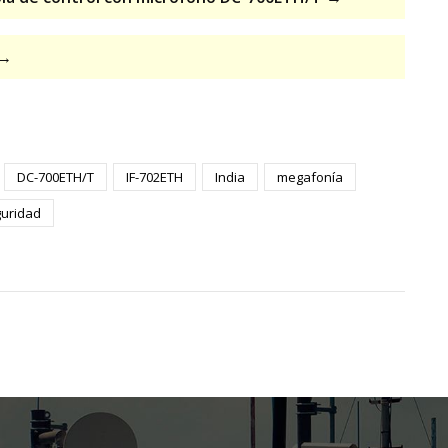
 →
DC-700ETH/T
IF-702ETH
India
megafonía
uridad