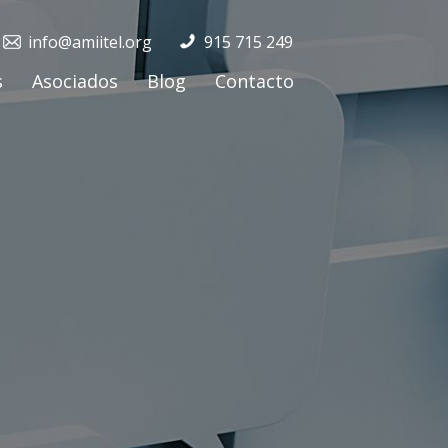
info@amiitel.org
915 715 249
s
Asociados
Blog
Contacto