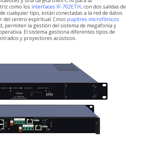
altavoces y una tarjeta UMX-C16 para la
triz como los
interfaces IF-702ETH
, con dos salidas de
e cualquier tipo, están conectadas a la red de datos
r del centro espiritual. Cinco
pupitres microfónicos
d, permiten la gestión del sistema de megafonía y
operativa. El sistema gestiona diferentes tipos de
otrados y proyectores acústicos.