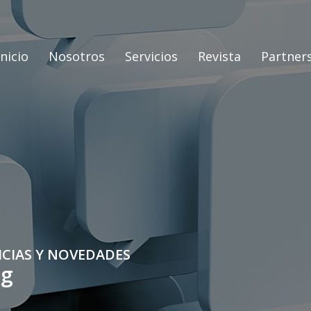
Inicio
Nosotros
Servicios
Revista
Partner
ICIAS Y NOVEDADES
og