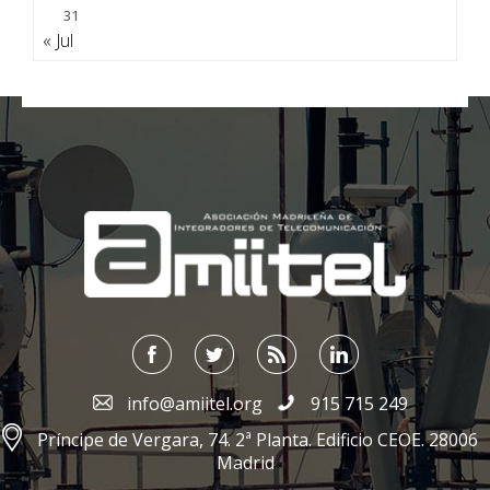
31
« Jul
;
info@amiitel.org
915 715 249
Príncipe de Vergara, 74. 2ª Planta. Edificio CEOE. 28006
Madrid