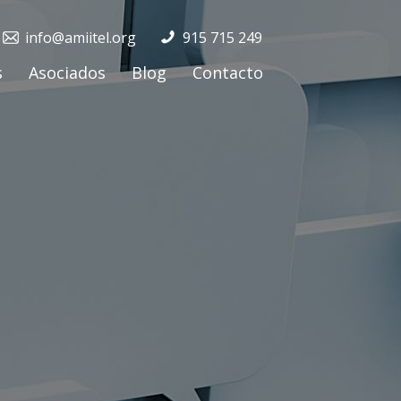
info@amiitel.org
915 715 249
s
Asociados
Blog
Contacto