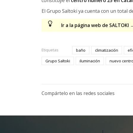
constituye el
centro número 25 en Cata
El Grupo Saltoki ya cuenta con un total 
Ir a la página web de SALTOKI 
Etiquetas
baño
climatización
efi
Grupo Saltoki
iluminación
nuevo centr
Compártelo en las redes sociales