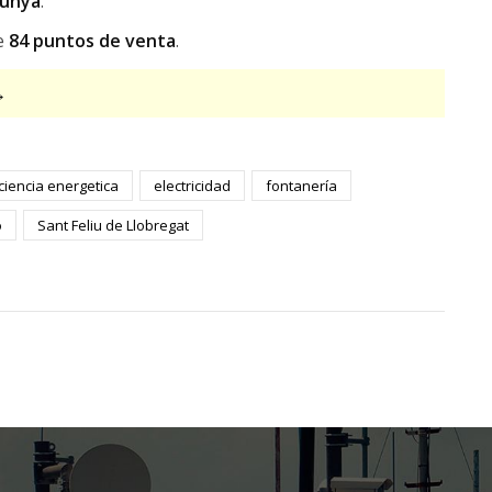
lunya
.
de
84 puntos de venta
.
→
ciencia energetica
electricidad
fontanería
o
Sant Feliu de Llobregat