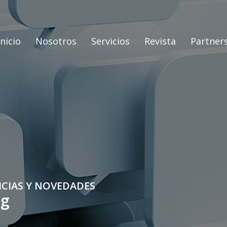
Inicio
Nosotros
Servicios
Revista
Partner
ICIAS Y NOVEDADES
og