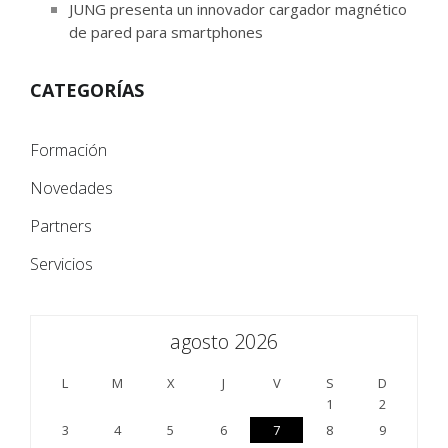
JUNG presenta un innovador cargador magnético
de pared para smartphones
CATEGORÍAS
Formación
Novedades
Partners
Servicios
agosto 2026
L
M
X
J
V
S
D
1
2
3
4
5
6
7
8
9