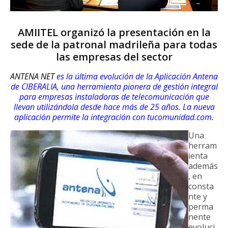
AMIITEL organizó la presentación en la
sede de la patronal madrileña para todas
las empresas del sector
ANTENA NET
es la última evolución de la Aplicación Antena
de CIBERALIA, una herramienta pionera de gestión integral
para empresas instaladoras de telecomunicación que
llevan utilizándola desde hace más de 25 años. La nueva
aplicación permite la integración con tucomunidad.com.
Una
herram
ienta
además
, en
consta
nte y
perma
nente
evoluci