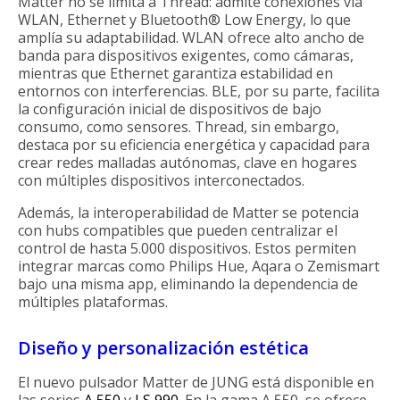
Matter no se limita a Thread: admite conexiones vía
WLAN, Ethernet y Bluetooth® Low Energy, lo que
amplía su adaptabilidad. WLAN ofrece alto ancho de
banda para dispositivos exigentes, como cámaras,
mientras que Ethernet garantiza estabilidad en
entornos con interferencias. BLE, por su parte, facilita
la configuración inicial de dispositivos de bajo
consumo, como sensores. Thread, sin embargo,
destaca por su eficiencia energética y capacidad para
crear redes malladas autónomas, clave en hogares
con múltiples dispositivos interconectados.
Además, la interoperabilidad de Matter se potencia
con hubs compatibles que pueden centralizar el
control de hasta 5.000 dispositivos. Estos permiten
integrar marcas como Philips Hue, Aqara o Zemismart
bajo una misma app, eliminando la dependencia de
múltiples plataformas.
Diseño y personalización estética
El nuevo pulsador Matter de JUNG está disponible en
las series
A 550
y
LS 990
. En la gama A 550, se ofrece