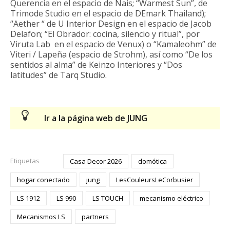
Querencia en el espacio de Nais; “Warmest Sun”, de
Trimode Studio en el espacio de DEmark Thailand);
“Aether “ de U Interior Design en el espacio de Jacob
Delafon; “El Obrador: cocina, silencio y ritual”, por
Viruta Lab en el espacio de Venux) o “Kamaleohm” de
Viteri / Lapeña (espacio de Strohm), así como “De los
sentidos al alma” de Keinzo Interiores y “Dos
latitudes” de Tarq Studio.
Ir a la página web de JUNG
Etiquetas
Casa Decor 2026
domótica
hogar conectado
jung
LesCouleursLeCorbusier
LS 1912
LS 990
LS TOUCH
mecanismo eléctrico
Mecanismos LS
partners