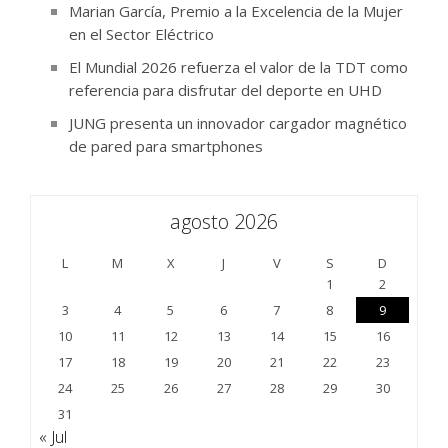
Marian García, Premio a la Excelencia de la Mujer
en el Sector Eléctrico
El Mundial 2026 refuerza el valor de la TDT como
referencia para disfrutar del deporte en UHD
JUNG presenta un innovador cargador magnético
de pared para smartphones
agosto 2026
L
M
X
J
V
S
D
1
2
3
4
5
6
7
8
9
10
11
12
13
14
15
16
17
18
19
20
21
22
23
24
25
26
27
28
29
30
31
« Jul