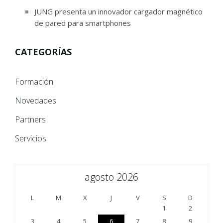
JUNG presenta un innovador cargador magnético
de pared para smartphones
CATEGORÍAS
Formación
Novedades
Partners
Servicios
agosto 2026
L
M
X
J
V
S
D
1
2
3
4
5
6
7
8
9