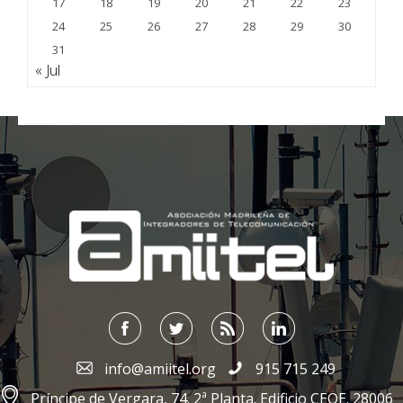
17
18
19
20
21
22
23
24
25
26
27
28
29
30
31
« Jul
;
info@amiitel.org
915 715 249
Príncipe de Vergara, 74. 2ª Planta. Edificio CEOE. 28006