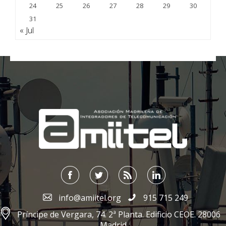
24
25
26
27
28
29
30
31
« Jul
;
info@amiitel.org
915 715 249
Príncipe de Vergara, 74. 2ª Planta. Edificio CEOE. 28006
Madrid