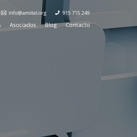
info@amiitel.org
915 715 249
s
Asociados
Blog
Contacto