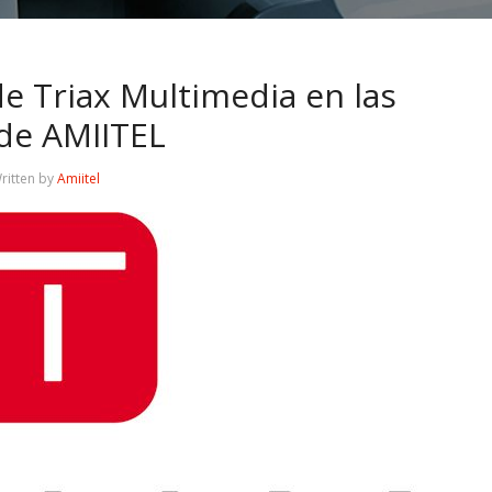
e Triax Multimedia en las
 de AMIITEL
ritten by
Amiitel