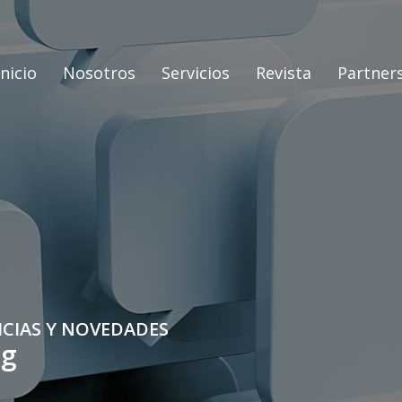
Inicio
Nosotros
Servicios
Revista
Partner
ICIAS Y NOVEDADES
og