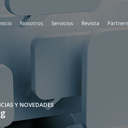
Inicio
Nosotros
Servicios
Revista
Partner
ICIAS Y NOVEDADES
og