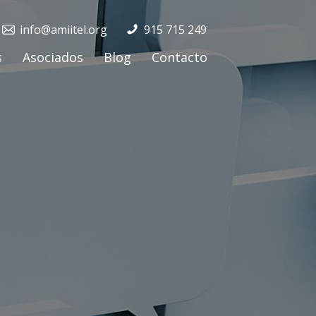
info@amiitel.org
915 715 249
s
Asociados
Blog
Contacto