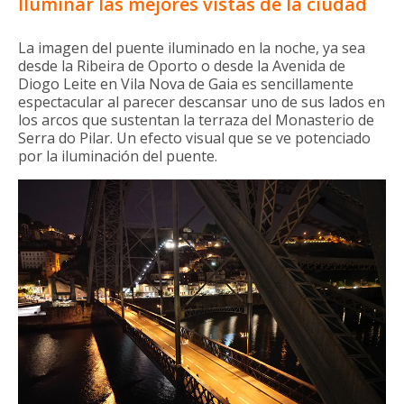
Iluminar las mejores vistas de la ciudad
La imagen del puente iluminado en la noche, ya sea
desde la Ribeira de Oporto o desde la Avenida de
Diogo Leite en Vila Nova de Gaia es sencillamente
espectacular al parecer descansar uno de sus lados en
los arcos que sustentan la terraza del Monasterio de
Serra do Pilar. Un efecto visual que se ve potenciado
por la iluminación del puente.