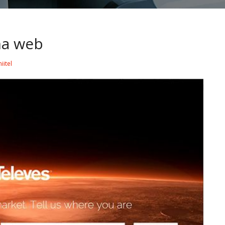
na web
iitel