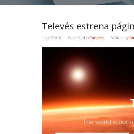
Televés estrena pági
11/10/2018
Published in
Partners
Written by
Am