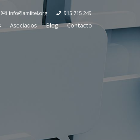
info@amiitel.org
915 715 249
s
Asociados
Blog
Contacto