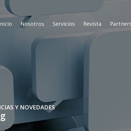
Inicio
Nosotros
Servicios
Revista
Partner
ICIAS Y NOVEDADES
og