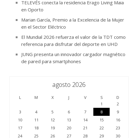
TELEVÉS conecta la residencia Erago Living Maia
en Oporto
Marian García, Premio a la Excelencia de la Mujer
en el Sector Eléctrico
El Mundial 2026 refuerza el valor de la TDT como
referencia para disfrutar del deporte en UHD
JUNG presenta un innovador cargador magnético
de pared para smartphones
agosto 2026
L
M
X
J
V
S
D
1
2
3
4
5
6
7
8
9
10
11
12
13
14
15
16
17
18
19
20
21
22
23
24
25
26
27
28
29
30