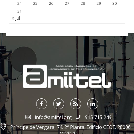
24
25
26
27
28
29
30
31
« Jul
;
info@amiitel.org
915 715 249
Príncipe de Vergara, 74. 2ª Planta. Edificio CEOE. 28006
Madrid