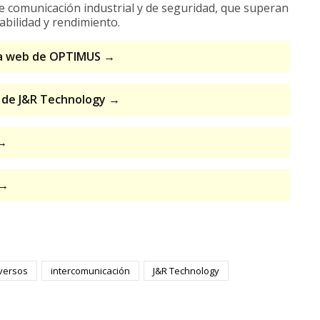
e comunicación industrial y de seguridad, que superan
iabilidad y rendimiento.
ina web de OPTIMUS →
s de J&R Technology →
 →
 →
versos
intercomunicación
J&R Technology