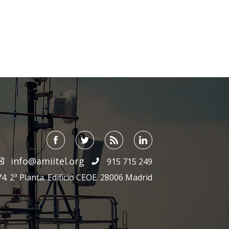
info@amiitel.org
915 715 249
4. 2ª Planta. Edificio CEOE. 28006 Madrid