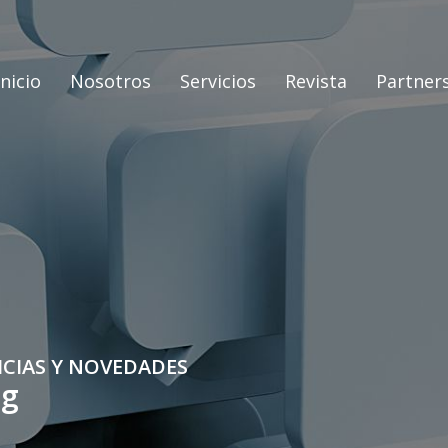
Inicio
Nosotros
Servicios
Revista
Partner
ICIAS Y NOVEDADES
og