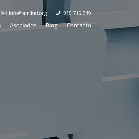
info@amiitel.org
915 715 249
s
Asociados
Blog
Contacto