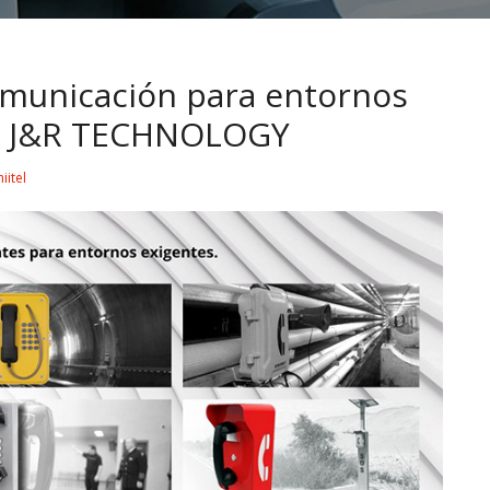
omunicación para entornos
 y J&R TECHNOLOGY
iitel