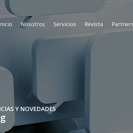
Inicio
Nosotros
Servicios
Revista
Partner
ICIAS Y NOVEDADES
og