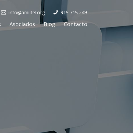
info@amiitel.org
915 715 249
s
Asociados
Blog
Contacto