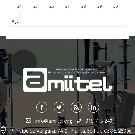
24
25
26
27
28
29
30
31
« Jul
;
info@amiitel.org
915 715 249
Príncipe de Vergara, 74. 2ª Planta. Edificio CEOE. 28006