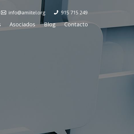
info@amiitel.org
915 715 249
s
Asociados
Blog
Contacto