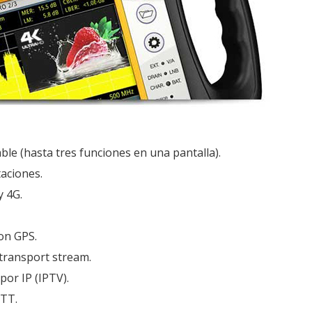
able (hasta tres funciones en una pantalla).
taciones.
y 4G.
on GPS.
 transport stream.
por IP (IPTV).
OTT.