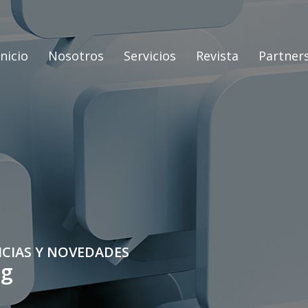
Inicio
Nosotros
Servicios
Revista
Partner
ICIAS Y NOVEDADES
og