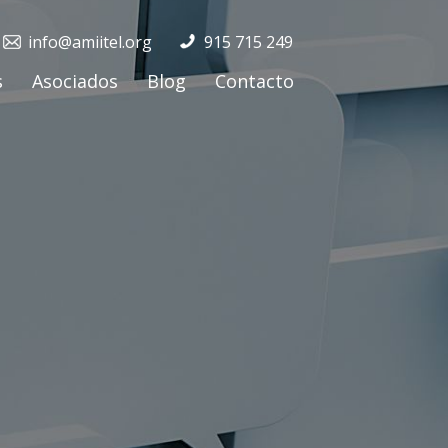
info@amiitel.org
915 715 249
s
Asociados
Blog
Contacto