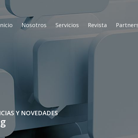
Inicio
Nosotros
Servicios
Revista
Partner
ICIAS Y NOVEDADES
og