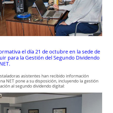
ormativa el día 21 de octubre en la sede de
uir para la Gestión del Segundo Dividendo
 NET.
staladoras asistentes han recibido información
ena NET pone a su disposición, incluyendo la gestión
ación al segundo dividendo digital: