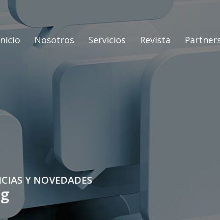
Inicio
Nosotros
Servicios
Revista
Partner
ICIAS Y NOVEDADES
og