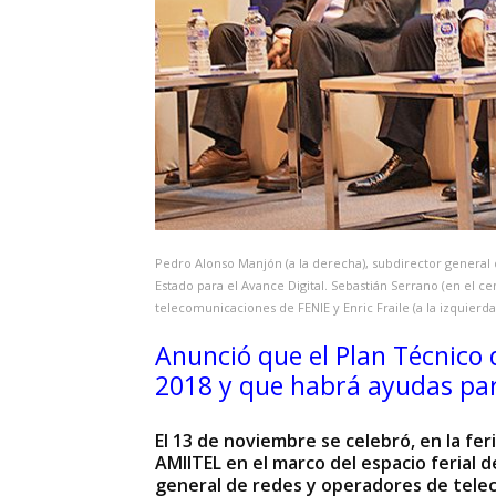
Pedro Alonso Manjón (a la derecha), subdirector general
Estado para el Avance Digital. Sebastián Serrano (en el c
telecomunicaciones de FENIE y Enric Fraile (a la izquier
Anunció que el Plan Técnico 
2018 y que habrá ayudas par
El 13 de noviembre se celebró, en la fe
AMIITEL en el marco del espacio ferial 
general de redes y operadores de telec