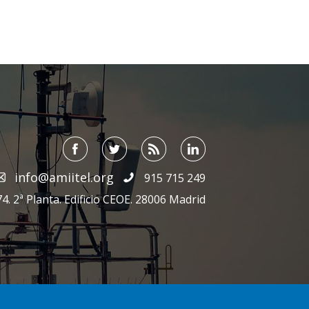
info@amiitel.org
915 715 249
4. 2ª Planta. Edificio CEOE. 28006 Madrid