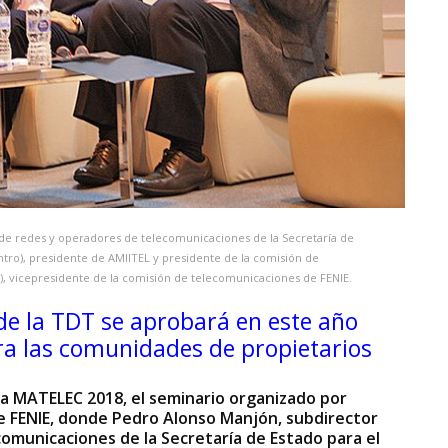
 de redes y operadores de telecomunicaciones de la Secretaría de
entro), presidente de AMIITEL y presidente de la comisión de
da), vicepresidente de la comisión de telecomunicaciones de FENIE.
de la TDT se aprobará en este año
a las comunidades de propietarios
ria MATELEC 2018, el seminario organizado por
de FENIE, donde Pedro Alonso Manjón, subdirector
omunicaciones de la Secretaría de Estado para el