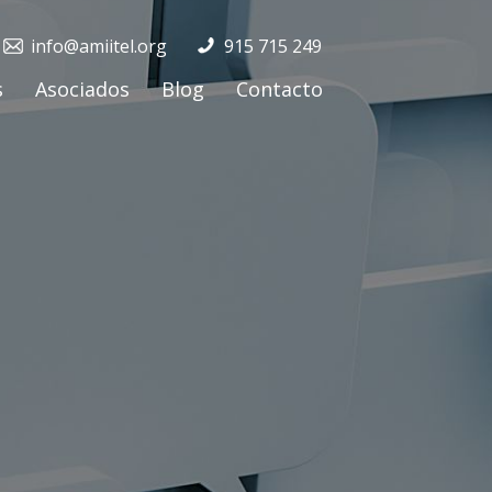
info@amiitel.org
915 715 249
s
Asociados
Blog
Contacto