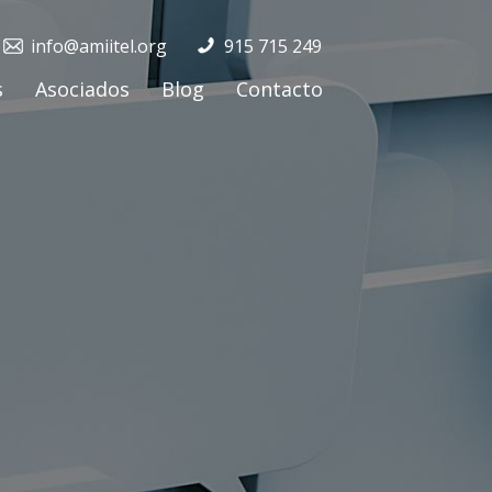
info@amiitel.org
915 715 249
s
Asociados
Blog
Contacto