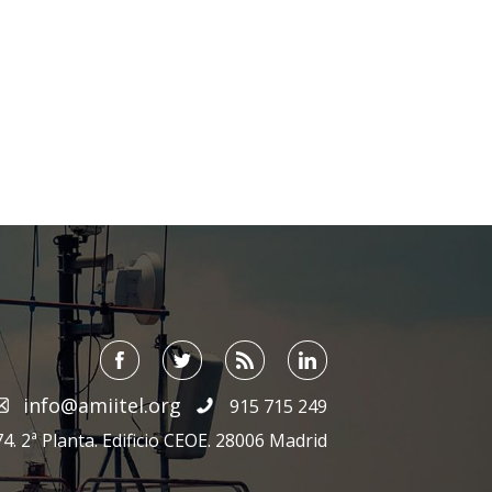
info@amiitel.org
915 715 249
4. 2ª Planta. Edificio CEOE. 28006 Madrid