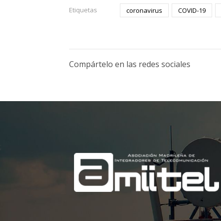
Etiquetas
coronavirus
COVID-19
Compártelo en las redes sociales
;