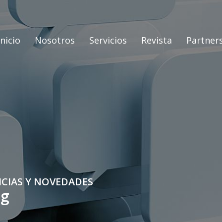
Inicio
Nosotros
Servicios
Revista
Partner
ICIAS Y NOVEDADES
og