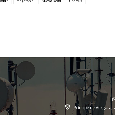
ambra
megafonía
Nueva Delhi
Optimus
Príncipe de Vergara, 7