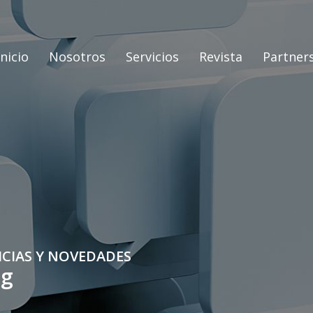
Inicio
Nosotros
Servicios
Revista
Partner
ICIAS Y NOVEDADES
og