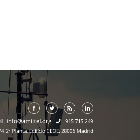
info@amiitel.org
915 715 249
4. 2ª Planta. Edificio CEOE. 28006 Madrid