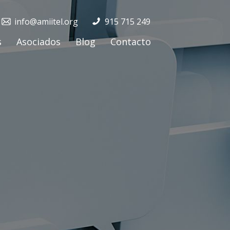
info@amiitel.org
915 715 249
s
Asociados
Blog
Contacto