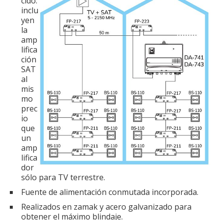
cido:
inclu
yen
la
amp
lifica
ción
SAT
al
mis
mo
prec
io
que
un
amp
lifica
dor
sólo para TV terrestre.
Fuente de alimentación conmutada incorporada.
Realizados en zamak y acero galvanizado para
obtener el máximo blindaje.