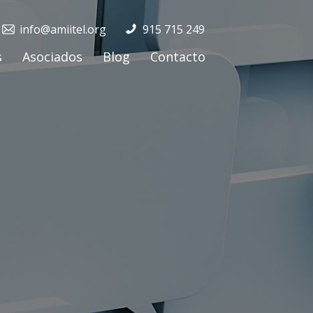
info@amiitel.org
915 715 249
s
Asociados
Blog
Contacto