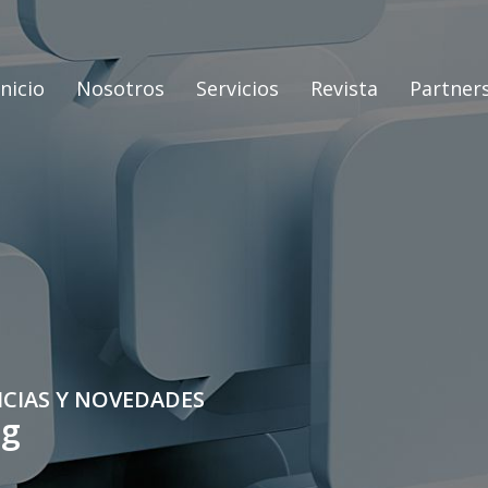
Inicio
Nosotros
Servicios
Revista
Partner
ICIAS Y NOVEDADES
og