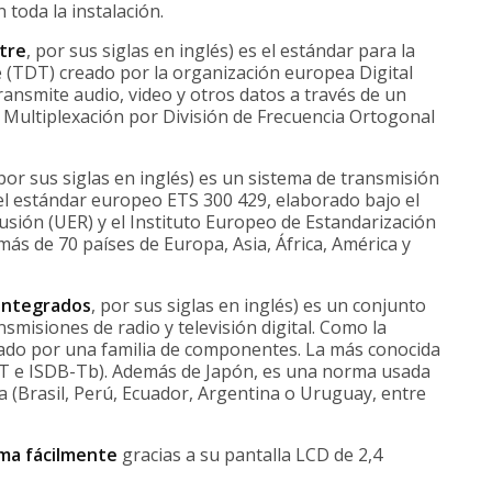
n toda la instalación.
stre
, por sus siglas en inglés) es el estándar para la
re (TDT) creado por la organización europea Digital
ransmite audio, video y otros datos a través de un
Multiplexación por División de Frecuencia Ortogonal
or sus siglas en inglés) es un sistema de transmisión
 el estándar europeo ETS 300 429, elaborado bajo el
usión (UER) y el Instituto Europeo de Estandarización
ás de 70 países de Europa, Asia, África, América y
 Integrados
, por sus siglas en inglés) es un conjunto
misiones de radio y televisión digital. Como la
do por una familia de componentes. La más conocida
SDB-T e ISDB-Tb). Además de Japón, es una norma usada
 (Brasil, Perú, Ecuador, Argentina o Uruguay, entre
ma fácilmente
gracias a su pantalla LCD de 2,4