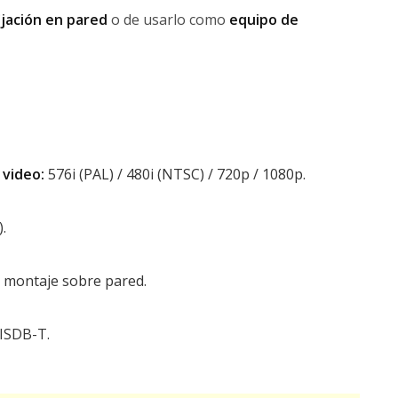
ijación en pared
o de usarlo como
equipo de
 video:
576i (PAL) / 480i (NTSC) / 720p / 1080p.
.
e montaje sobre pared.
 ISDB-T.