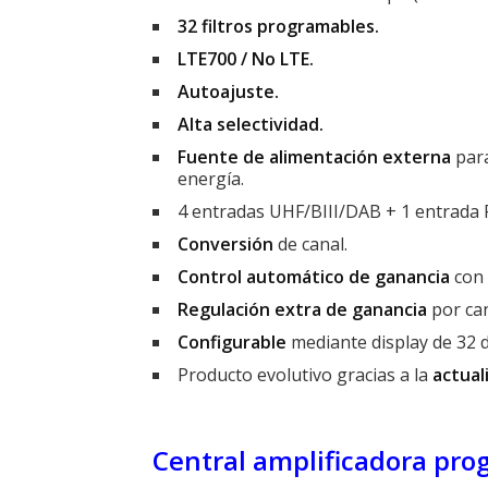
32 filtros programables.
LTE700 / No LTE.
Autoajuste.
Alta selectividad.
Fuente de alimentación externa
para
energía.
4 entradas UHF/BIII/DAB + 1 entrada 
Conversión
de canal.
Control automático de ganancia
con 
Regulación extra de ganancia
por can
Configurable
mediante display de 32 d
Producto evolutivo gracias a la
actual
Central amplificadora pr