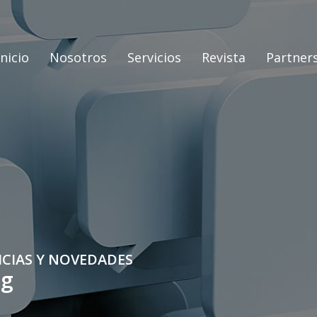
Inicio
Nosotros
Servicios
Revista
Partner
ICIAS Y NOVEDADES
og