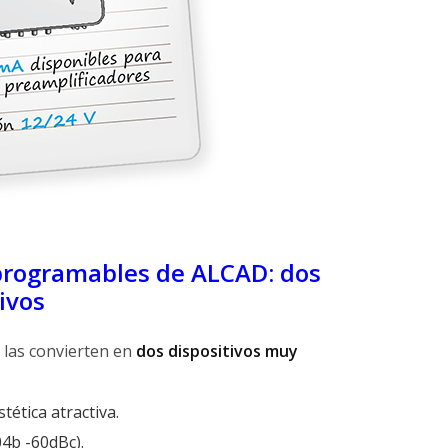
 programables de ALCAD: dos
ivos
 las convierten en
dos dispositivos muy
tética atractiva.
b -60dBc).