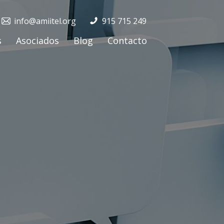
info@amiitel.org
915 715 249
s
Asociados
Blog
Contacto