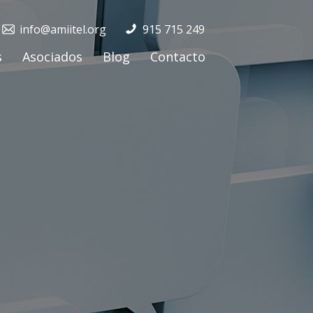
info@amiitel.org
915 715 249
s
Asociados
Blog
Contacto