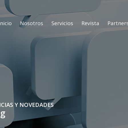
Inicio
Nosotros
Servicios
Revista
Partner
ICIAS Y NOVEDADES
og