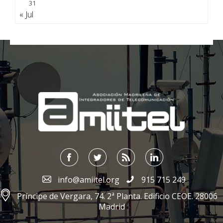
31
« Jul
;
info@amiitel.org
915 715 249
Príncipe de Vergara, 74. 2ª Planta. Edificio CEOE. 28006
Madrid