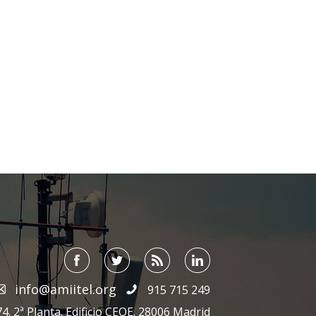
info@amiitel.org
915 715 249
4. 2ª Planta. Edificio CEOE. 28006 Madrid