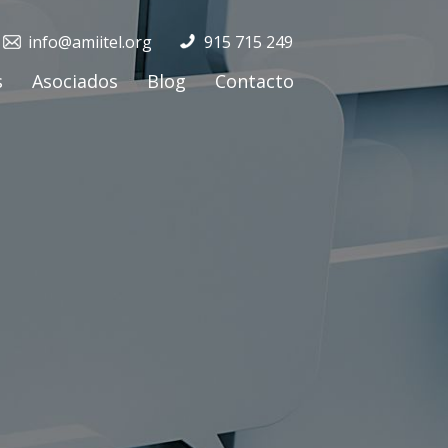
info@amiitel.org
915 715 249
s
Asociados
Blog
Contacto