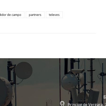
idor de campo
partners
televes
Príncipe de Vergara, 7