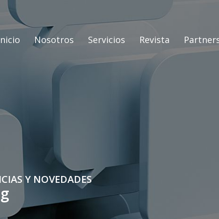
Inicio
Nosotros
Servicios
Revista
Partner
ICIAS Y NOVEDADES
og