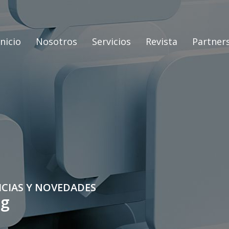
Inicio
Nosotros
Servicios
Revista
Partner
ICIAS Y NOVEDADES
og