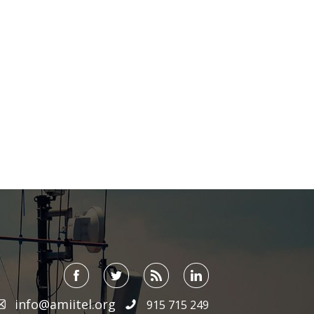
info@amiitel.org
915 715 249