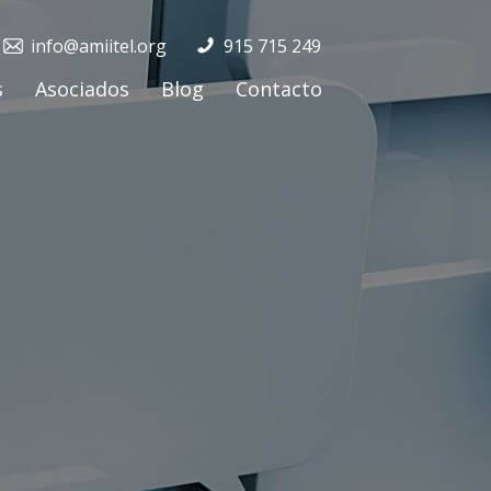
info@amiitel.org
915 715 249
s
Asociados
Blog
Contacto