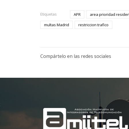
Etiquetas
APR
area prioridad residen
multas Madrid
restriccion trafico
Compártelo en las redes sociales
;