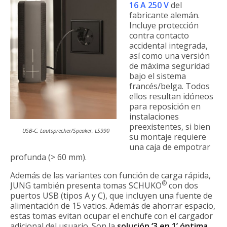
16 A 250 V
del
fabricante alemán.
Incluye protección
contra contacto
accidental integrada,
así como una versión
de máxima seguridad
bajo el sistema
francés/belga. Todos
ellos resultan idóneos
para reposición en
instalaciones
preexistentes, si bien
USB-C, Lautsprecher/Speaker, LS990
su montaje requiere
una caja de empotrar
profunda (> 60 mm).
Además de las variantes con función de carga rápida,
®
JUNG también presenta tomas SCHUKO
con dos
puertos USB (tipos A y C), que incluyen una fuente de
alimentación de 15 vatios. Además de ahorrar espacio,
estas tomas evitan ocupar el enchufe con el cargador
adicional del usuario. Son la
solución ‘3 en 1’ óptima,