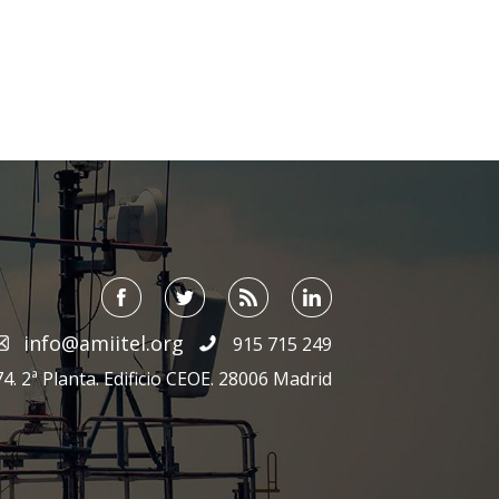
info@amiitel.org
915 715 249
4. 2ª Planta. Edificio CEOE. 28006 Madrid