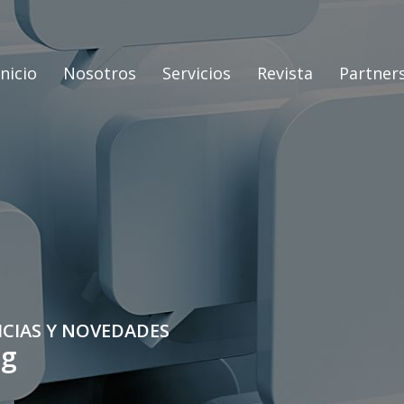
Inicio
Nosotros
Servicios
Revista
Partner
ICIAS Y NOVEDADES
og