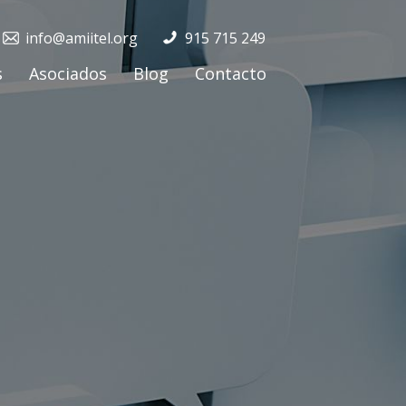
info@amiitel.org
915 715 249
s
Asociados
Blog
Contacto