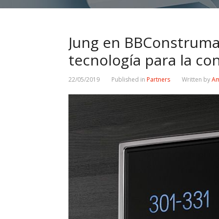
Jung en BBConstrumat
tecnología para la co
22/05/2019
Published in
Partners
Written by
Am