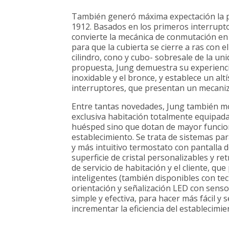
También generó máxima expectación la p
1912. Basados en los primeros interrupto
convierte la mecánica de conmutación en
para que la cubierta se cierre a ras con 
cilindro, cono y cubo- sobresale de la u
propuesta, Jung demuestra su experiencia
inoxidable y el bronce, y establece un alt
interruptores, que presentan un mecaniz
Entre tantas novedades, Jung también mo
exclusiva habitación totalmente equipada
huésped sino que dotan de mayor funcional
establecimiento. Se trata de sistemas pa
y más intuitivo termostato con pantalla de
superficie de cristal personalizables y r
de servicio de habitación y el cliente, q
inteligentes (también disponibles con tec
orientación y señalización LED con sens
simple y efectiva, para hacer más fácil y 
incrementar la eficiencia del establecimie