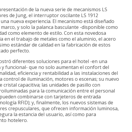
resentación de la nueva serie de mecanismos LS
res de Jung, el interruptor oscilante LS 1912
 una nueva experiencia. El mecanismo está diseñado
el marco, y solo la palanca basculante -disponible como
nidad como elemento de estilo. Con esta novedosa
 en el trabajo de metales como el aluminio, el acero
ísimo estándar de calidad en la fabricación de estos
ado perfecto.
stró diferentes soluciones para el hotel -en una
 y funcional- que no solo aumentan el confort del
idad, eficiencia y rentabilidad a las instalaciones del
ra control de iluminación, motores o escenas; su nuevo
 cristal capacitiva; las unidades de pasillo con
etroiluminadas para la comunicación entre el personal
ue pueden combinarse con tarjeteros de entrada
nología RFID); y, finalmente, los nuevos sistemas de
ores crepusculares, que ofrecen información luminosa,
segura la estancia del usuario, así como para
nto hotelero.