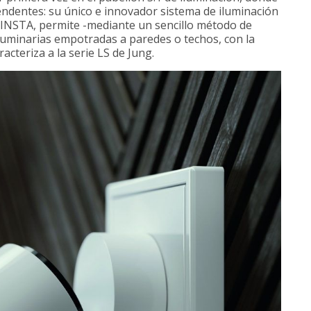
dentes: su único e innovador sistema de iluminación
 INSTA, permite -mediante un sencillo método de
luminarias empotradas a paredes o techos, con la
acteriza a la serie LS de Jung.