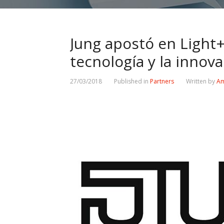
Jung apostó en Light+
tecnología y la innov
27/03/2018
Published in
Partners
Written by
Am