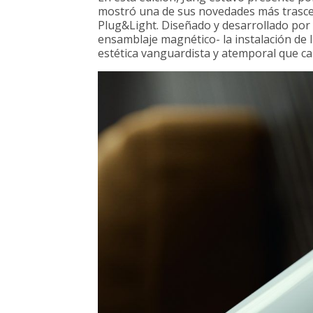
mostró una de sus novedades más trascen
Plug&Light. Diseñado y desarrollado por
ensamblaje magnético- la instalación de 
estética vanguardista y atemporal que car