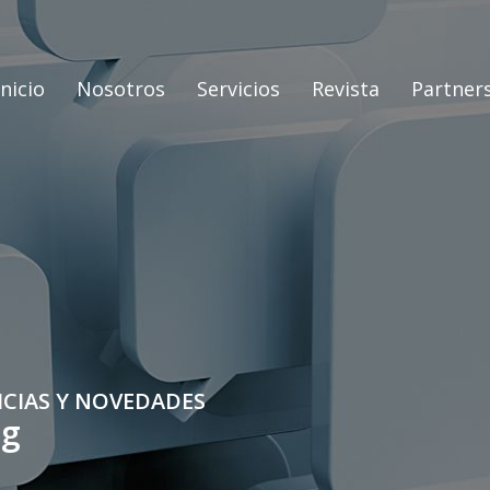
Inicio
Nosotros
Servicios
Revista
Partner
ICIAS Y NOVEDADES
og