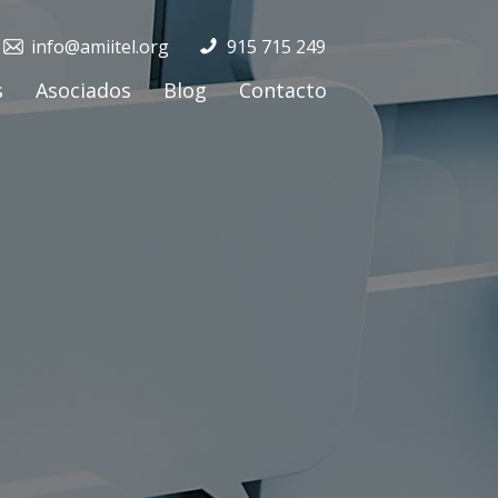
info@amiitel.org
915 715 249
s
Asociados
Blog
Contacto