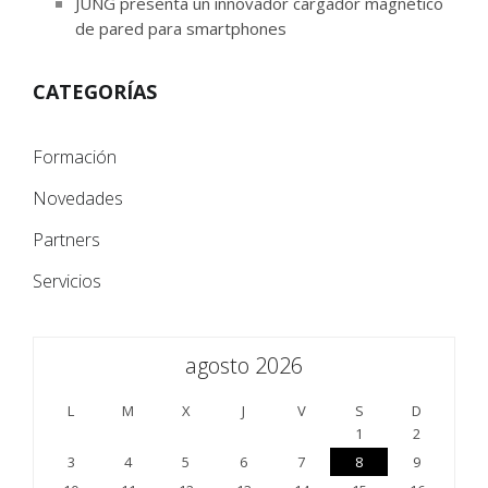
JUNG presenta un innovador cargador magnético
de pared para smartphones
CATEGORÍAS
Formación
Novedades
Partners
Servicios
agosto 2026
L
M
X
J
V
S
D
1
2
3
4
5
6
7
8
9