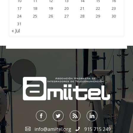
10
11
12
13
14
15
16
17
18
19
20
21
22
23
24
25
26
27
28
29
30
31
« Jul
;
info@amiitel.org
915 715 249