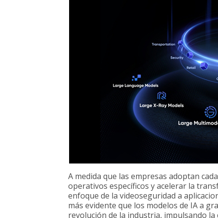
A medida que las empresas adoptan cada
operativos específicos y acelerar la tran
enfoque de la videoseguridad a aplicacio
más evidente que los modelos de IA a gr
revolución de la industria, impulsando la 