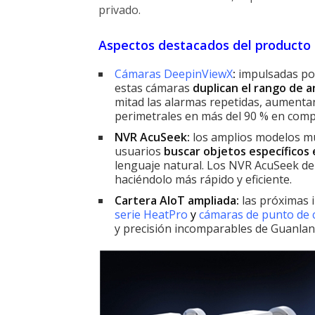
privado.
Aspectos destacados del producto
Cámaras DeepinViewX
:
impulsadas por
estas cámaras
duplican el rango de a
mitad las alarmas repetidas, aumentan
perimetrales en más del 90 % en compa
NVR AcuSeek:
los amplios modelos mu
usuarios
buscar objetos específicos 
lenguaje natural. Los NVR AcuSeek de H
haciéndolo más rápido y eficiente.
Cartera AIoT ampliada:
las próximas 
serie HeatPro
y
cámaras de punto de c
y precisión incomparables de Guanlan