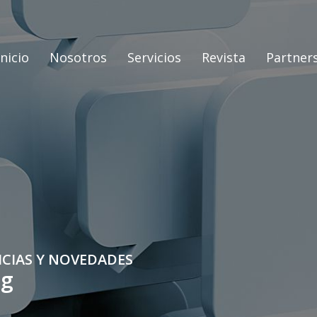
Inicio
Nosotros
Servicios
Revista
Partner
ICIAS Y NOVEDADES
og