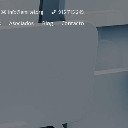
info@amiitel.org
915 715 249
s
Asociados
Blog
Contacto