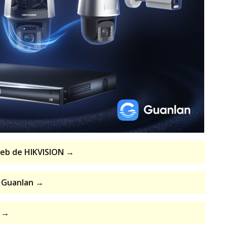
web de HIKVISION →
e Guanlan →
N →