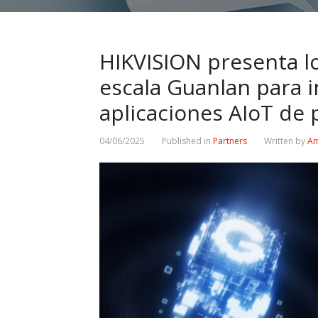
HIKVISION presenta l
escala Guanlan para 
aplicaciones AIoT de
04/06/2025
Published in
Partners
Written by
Am