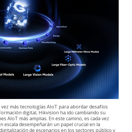
 vez más tecnologías AIoT para abordar desafíos
sformación digital, Hikvision ha ido cambiando su
nes AIoT más amplias. En este camino, es cada vez
an escala desempeñarán un papel crucial en la
digitalización de escenarios en los sectores público y