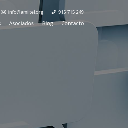
info@amiitel.org
915 715 249
s
Asociados
Blog
Contacto