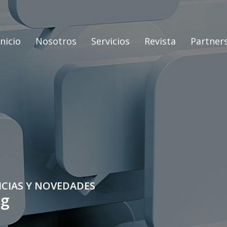
Inicio
Nosotros
Servicios
Revista
Partner
ICIAS Y NOVEDADES
og