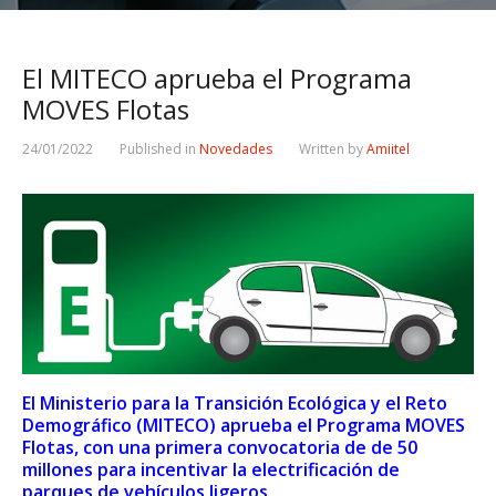
El MITECO aprueba el Programa
MOVES Flotas
24/01/2022
Published in
Novedades
Written by
Amiitel
El Ministerio para la Transición Ecológica y el Reto
Demográfico (MITECO) aprueba el Programa MOVES
Flotas, con una primera convocatoria de de 50
millones para incentivar la electrificación de
parques de vehículos ligeros.