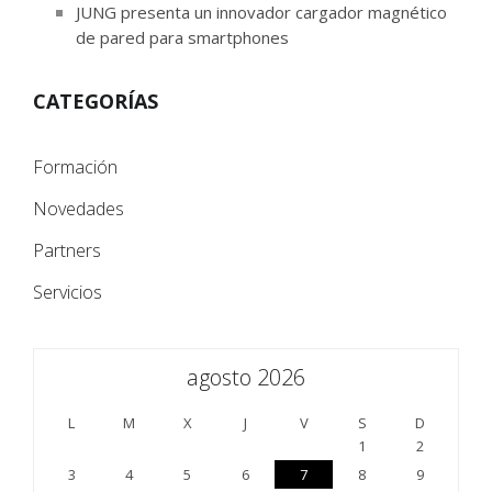
JUNG presenta un innovador cargador magnético
de pared para smartphones
CATEGORÍAS
Formación
Novedades
Partners
Servicios
agosto 2026
L
M
X
J
V
S
D
1
2
3
4
5
6
7
8
9