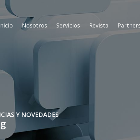
Inicio
Nosotros
Servicios
Revista
Partner
ICIAS Y NOVEDADES
og