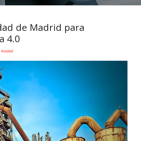
dad de Madrid para
a 4.0
y
Amiitel