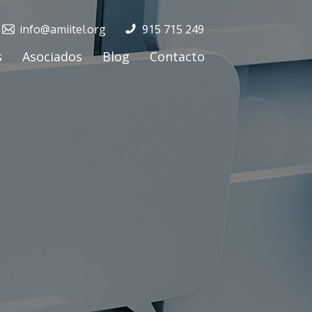
info@amiitel.org
915 715 249
s
Asociados
Blog
Contacto