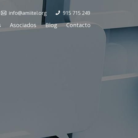
info@amiitel.org
915 715 249
s
Asociados
Blog
Contacto