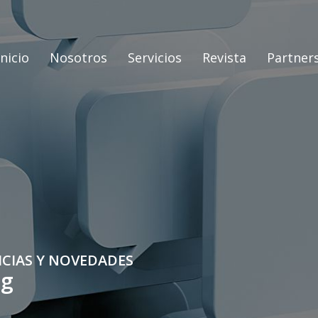
Inicio
Nosotros
Servicios
Revista
Partner
ICIAS Y NOVEDADES
og