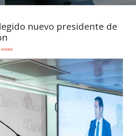
legido nuevo presidente de
ón
y
Amiitel